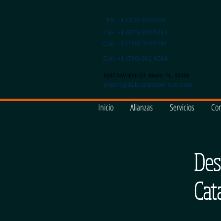
+1 (305) 468-3307
Ph:
Fax:
+1 (305) 200-5319
+1 (786) 319-2768
Cell:
Cell:
+1 (786) 661-8564
8157 NW 60th ST, Miami, FL. 33166
export@aybcargoservices.com
Inicio
Alianzas
Servicios
Con
Des
Cat