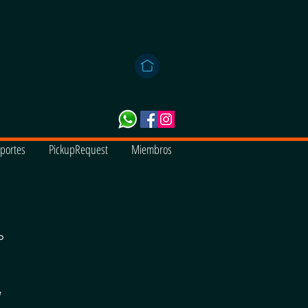
portes
PickupRequest
Miembros
o
e