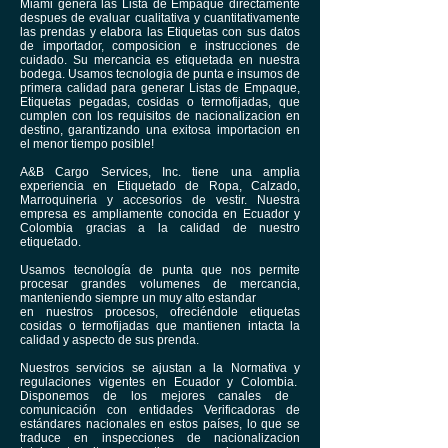
Miami genera las Lista de Empaque directamente
despues de evaluar cualitativa y cuantitativamente
las prendas y elabora las Etiquetas con sus datos
de importador, composicion e instrucciones de
cuidado. Su mercancia es etiquetada en nuestra
bodega. Usamos tecnologia de punta e insumos de
primera calidad para generar Listas de Empaque,
Etiquetas pegadas, cosidas o termofijadas, que
cumplen con los requisitos de nacionalizacion en
destino, garantizando una exitosa importacion en
el menor tiempo posible!
​
A&B Cargo Services, Inc. tiene una amplia
experiencia en Etiquetado de
Ropa, Calzado,
Marroquineria y accesorios de vestir
. Nuestra
empresa es ampliamente conocida en Ecuador y
Colombia gracias a la calidad de nuestro
etiquetado.
Usamos tecnología de punta que nos permite
procesar grandes volumenes de mercancia,
manteniendo siempre un muy alto estandar
en nuestros procesos, ofreciéndole etiquetas
cosidas o termofijadas que mantienen intacta la
calidad y aspecto de sus prenda.
Nuestros servicios se ajustan a la Normativa y
regulaciones vigentes en Ecuador y Colombia.
Disponemos de los mejores canales de
comunicación con entidades Verificadoras de
estándares nacionales en estos países, lo que se
traduce en inspecciones de nacionalizacion