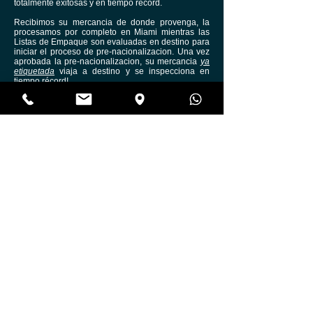
totalmente exitosas y en tiempo record.
Recibimos su mercancia de donde provenga, la
procesamos por completo en Miami mientras las
Listas de Empaque son evaluadas en destino para
iniciar el proceso de pre-nacionalizacion. Una vez
aprobada la pre-nacionalizacion, su mercancia
ya
etiquetada
viaja a destino y se inspecciona en
tiempo récord!
Consulte nuestros servicios!